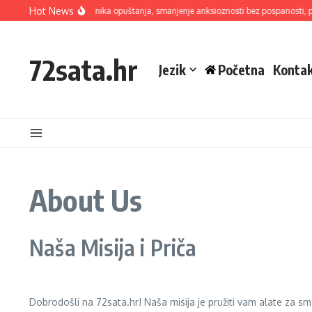
Skip to content
Hot News
7-8 Metoda disanja: Tehnika opuštanja, smanjenje anksioznosti bez pospanosti, 
72sata.hr
Jezik
Početna
Kontak
About Us
Naša Misija i Priča
Dobrodošli na 72sata.hr! Naša misija je pružiti vam alate za s