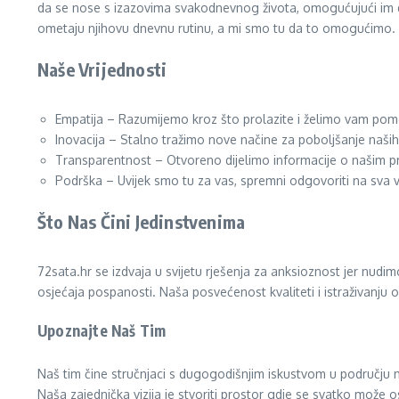
da se nose s izazovima svakodnevnog života, omogućujući im da
ometaju njihovu dnevnu rutinu, a mi smo tu da to omogućimo.
Naše Vrijednosti
Empatija – Razumijemo kroz što prolazite i želimo vam pom
Inovacija – Stalno tražimo nove načine za poboljšanje naših
Transparentnost – Otvoreno dijelimo informacije o našim p
Podrška – Uvijek smo tu za vas, spremni odgovoriti na sva v
Što Nas Čini Jedinstvenima
72sata.hr se izdvaja u svijetu rješenja za anksioznost jer nu
osjećaja pospanosti. Naša posvećenost kvaliteti i istraživanju o
Upoznajte Naš Tim
Naš tim čine stručnjaci s dugogodišnjim iskustvom u području
Naša zajednička vizija je stvoriti prostor gdje se svatko može 