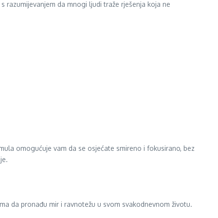
s razumijevanjem da mnogi ljudi traže rješenja koja ne
ormula omogućuje vam da se osjećate smireno i fokusirano, bez
je.
gima da pronađu mir i ravnotežu u svom svakodnevnom životu.