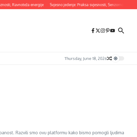
osti, Ravnoteža energije
Svjesno jedenje: Praksa svjesnosti, Senzorno iskustvo
Thursday, June 18, 2026
pospanost. Razvili smo ovu platformu kako bismo pomogli ljudima