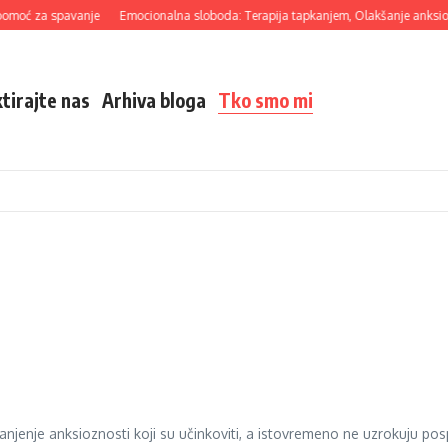
pomoć za spavanje
Emocionalna sloboda: Terapija tapkanjem, Olakšanje anksiozn
tirajte nas
Arhiva bloga
Tko smo mi
manjenje anksioznosti koji su učinkoviti, a istovremeno ne uzrokuju 