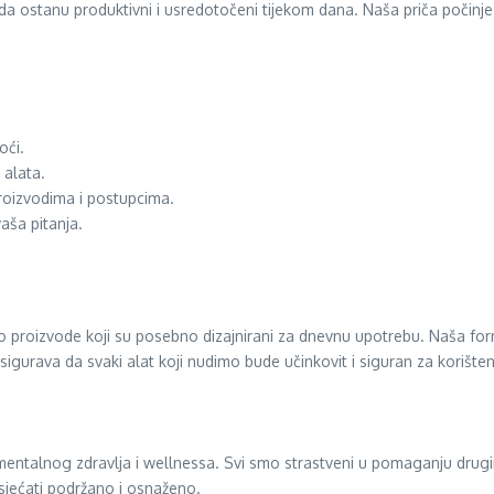
 ostanu produktivni i usredotočeni tijekom dana. Naša priča počinje 
oći.
 alata.
roizvodima i postupcima.
aša pitanja.
dimo proizvode koji su posebno dizajnirani za dnevnu upotrebu. Naša f
sigurava da svaki alat koji nudimo bude učinkovit i siguran za korišten
 mentalnog zdravlja i wellnessa. Svi smo strastveni u pomaganju dru
osjećati podržano i osnaženo.