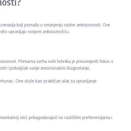
nosti?
i scenarija koji pomažu u smanjenju razine anksioznosti. Ove
ovito upravljaju svojom anksioznošću.
sioznost. Primarna svrha ovih tehnika je preusmjeriti fokus s
znosti i poboljšati svoje emocionalno blagostanje.
rhunac. One služe kao praktičan alat za upravljanje
entalnoj slici, prilagođavajući se različitim preferencijama i