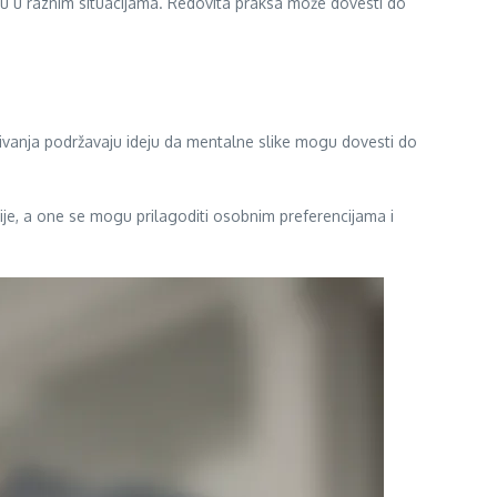
ću u raznim situacijama. Redovita praksa može dovesti do
živanja podržavaju ideju da mentalne slike mogu dovesti do
acije, a one se mogu prilagoditi osobnim preferencijama i