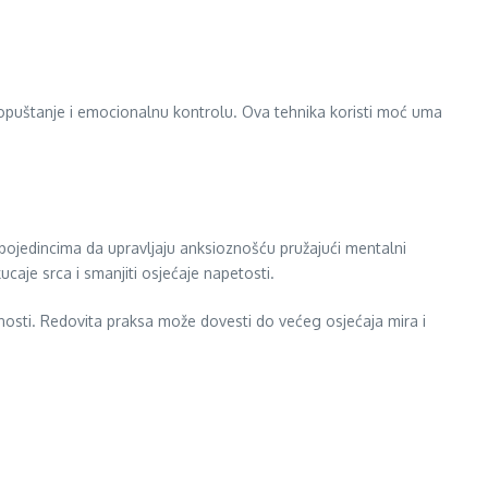
i opuštanje i emocionalnu kontrolu. Ova tehnika koristi moć uma
ći pojedincima da upravljaju anksioznošću pružajući mentalni
caje srca i smanjiti osjećaje napetosti.
nosti. Redovita praksa može dovesti do većeg osjećaja mira i