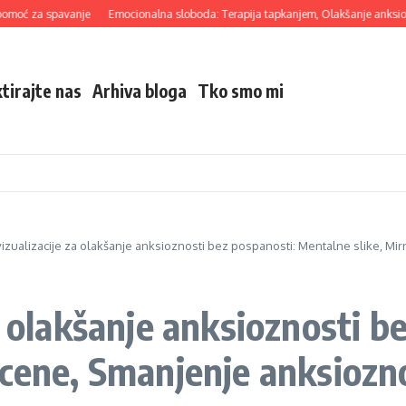
za spavanje
Emocionalna sloboda: Terapija tapkanjem, Olakšanje anksioznosti,
tirajte nas
Arhiva bloga
Tko smo mi
izualizacije za olakšanje anksioznosti bez pospanosti: Mentalne slike, Mi
a olakšanje anksioznosti b
scene, Smanjenje anksiozn