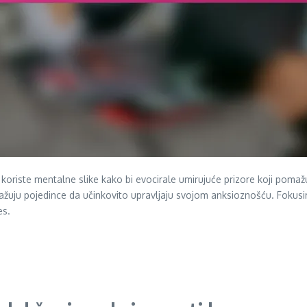
koriste mentalne slike kako bi evocirale umirujuće prizore koji pomaž
nažuju pojedince da učinkovito upravljaju svojom anksioznošću. Fokus
es.