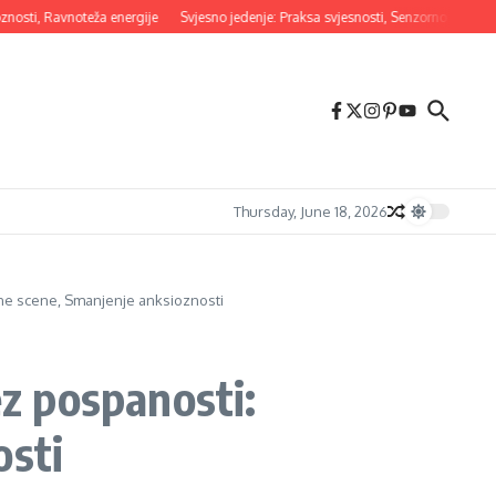
 Ravnoteža energije
Svjesno jedenje: Praksa svjesnosti, Senzorno iskustvo, Upra
Thursday, June 18, 2026
rne scene, Smanjenje anksioznosti
ez pospanosti:
osti