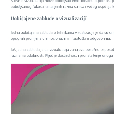
Štoviše, vizualizacija može poboljšati emocionalnu otpornost 
poboljšanog fokusa, smanjenih razina stresa i većeg osjećaja 
Uobičajene zablude o vizualizaciji
Jedna uobičajena zabluda o tehnikama vizualizacije je da su on
opipljivih promjena u emocionalnim i fiziološkim odgovorima.
Još jedna zabluda je da vizualizacija zahtijeva opsežno osposobl
razinama udobnosti. Ključ je dosljednost i pronalaženje onoga