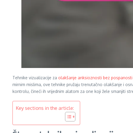
Tehnike vizualizacije za
olakšanje anksioznosti bez pospanosti
mirnim mislima, ove tehnike pružaju trenutačno olakšanje i os
kontrolu, čineći ih vrijednim alatom za one koji žele smanjiti str
Key sections in the article: