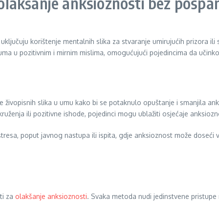
a olakšanje anksioznosti bez pospa
uključuju korištenje mentalnih slika za stvaranje umirujućih prizora il
m uma u pozitivnim i mirnim mislima, omogućujući pojedincima da učink
je živopisnih slika u umu kako bi se potaknulo opuštanje i smanjila ank
 okruženja ili pozitivne ishode, pojedinci mogu ublažiti osjećaje anksio
resa, poput javnog nastupa ili ispita, gdje anksioznost može doseći v
ti za
olakšanje anksioznosti
. Svaka metoda nudi jedinstvene pristupe m