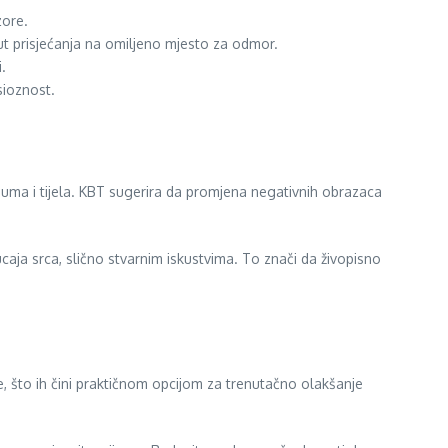
zore.
ut prisjećanja na omiljeno mjesto za odmor.
.
sioznost.
t uma i tijela. KBT sugerira da promjena negativnih obrazaca
caja srca, slično stvarnim iskustvima. To znači da živopisno
e, što ih čini praktičnom opcijom za trenutačno olakšanje