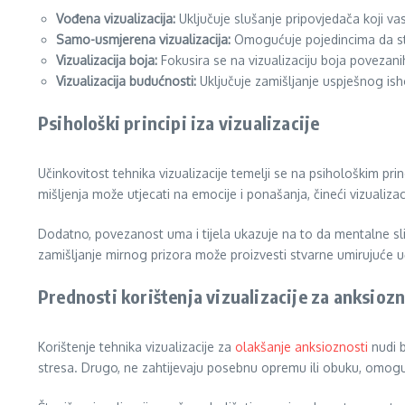
Vođena vizualizacija:
Uključuje slušanje pripovjedača koji vas
Samo-usmjerena vizualizacija:
Omogućuje pojedincima da stva
Vizualizacija boja:
Fokusira se na vizualizaciju boja povezanih
Vizualizacija budućnosti:
Uključuje zamišljanje uspješnog ish
Psihološki principi iza vizualizacije
Učinkovitost tehnika vizualizacije temelji se na psihološkim pr
mišljenja može utjecati na emocije i ponašanja, čineći vizualiz
Dodatno, povezanost uma i tijela ukazuje na to da mentalne slik
zamišljanje mirnog prizora može proizvesti stvarne umirujuće uč
Prednosti korištenja vizualizacije za anksioz
Korištenje tehnika vizualizacije za
olakšanje anksioznosti
nudi b
stresa. Drugo, ne zahtijevaju posebnu opremu ili obuku, omoguć