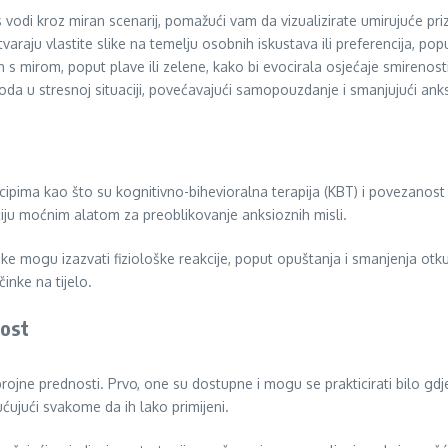
 vodi kroz miran scenarij, pomažući vam da vizualizirate umirujuće pri
raju vlastite slike na temelju osobnih iskustava ili preferencija, pop
 s mirom, poput plave ili zelene, kako bi evocirala osjećaje smirenosti
oda u stresnoj situaciji, povećavajući samopouzdanje i smanjujući ank
incipima kao što su kognitivno-bihevioralna terapija (KBT) i povezanos
aciju moćnim alatom za preoblikovanje anksioznih misli.
e mogu izazvati fiziološke reakcije, poput opuštanja i smanjenja otku
inke na tijelo.
nost
rojne prednosti. Prvo, one su dostupne i mogu se prakticirati bilo gdj
ujući svakome da ih lako primijeni.