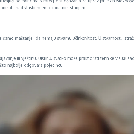
pružajući pojedincima strategije suočavanja za upravljanje anksioznoš
kontrole nad vlastitim emocionalnim stanjem.
e samo maštanje i da nemaju stvarnu učinkovitost. U stvarnosti, istra
javanje ili vještinu. Uistinu, svatko može prakticirati tehnike vizualiz
 što najbolje odgovara pojedincu.