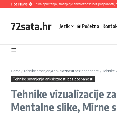
Skip to content
Hot News
etoda disanja: Tehnika opuštanja, smanjenje anksioznosti bez pospanosti, pomoć 
72sata.hr
Jezik
Početna
Kontak
Home
/
Tehnike smanjenja anksioznosti bez pospanosti
/
Tehnike v
Tehnike smanjenja anksioznosti bez pospanosti
Tehnike vizualizacije z
Mentalne slike, Mirne 