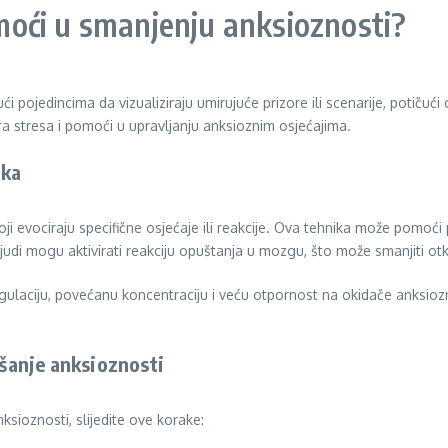
oći u smanjenju anksioznosti?
pojedincima da vizualiziraju umirujuće prizore ili scenarije, potičuć
ora stresa i pomoći u upravljanju anksioznim osjećajima.
aka
 koji evociraju specifične osjećaje ili reakcije. Ova tehnika može pomo
judi mogu aktivirati reakciju opuštanja u mozgu, što može smanjiti otku
gulaciju, povećanu koncentraciju i veću otpornost na okidače anksioz
kšanje anksioznosti
ksioznosti, slijedite ove korake: