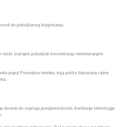
 dovodi do poboljšanog blagostanja.
m može značajno poboljšati koncentraciju minimiziranjem
 tehnika poput Pomodoro tehnike, koja potiče fokusirane radne
ima.
gu dovesti do osjećaja preopterećenosti. Korištenje tehnologije
e.