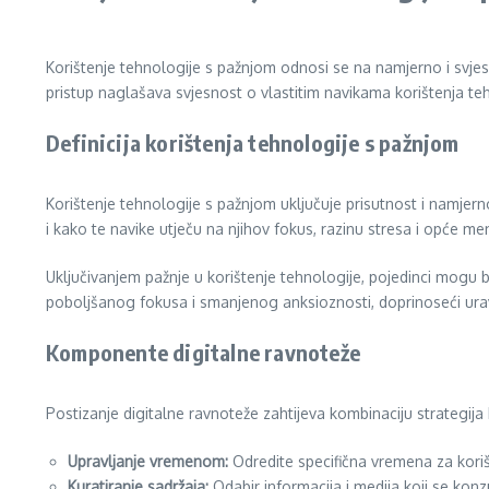
Korištenje tehnologije s pažnjom odnosi se na namjerno i svjesn
pristup naglašava svjesnost o vlastitim navikama korištenja teh
Definicija korištenja tehnologije s pažnjom
Korištenje tehnologije s pažnjom uključuje prisutnost i namjern
i kako te navike utječu na njihov fokus, razinu stresa i opće me
Uključivanjem pažnje u korištenje tehnologije, pojedinci mogu bol
poboljšanog fokusa i smanjenog anksioznosti, doprinoseći ura
Komponente digitalne ravnoteže
Postizanje digitalne ravnoteže zahtijeva kombinaciju strategija
Upravljanje vremenom:
Odredite specifična vremena za koriš
Kuratiranje sadržaja:
Odabir informacija i medija koji se kon