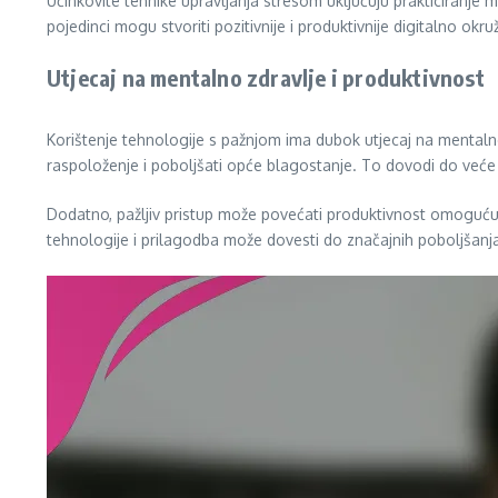
Učinkovite tehnike upravljanja stresom uključuju prakticiranje 
pojedinci mogu stvoriti pozitivnije i produktivnije digitalno okru
Utjecaj na mentalno zdravlje i produktivnost
Korištenje tehnologije s pažnjom ima dubok utjecaj na mentalno
raspoloženje i poboljšati opće blagostanje. To dovodi do već
Dodatno, pažljiv pristup može povećati produktivnost omogućuju
tehnologije i prilagodba može dovesti do značajnih poboljšanja