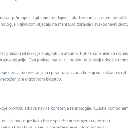
o angažiranje s digitalnim uređajima i platformama, s ciljem poboljša
nologije i njihovom utjecaju na mentalno zdravlje i svakodnevni život.
ost prilikom interakcije s digitalnim alatima. Potiče korisnike da razm
ntalno zdravlje. Ova praksa ima za cilj potaknuti zdraviji odnos s tehn
je upravljati ometanjima i prioritizirati zadatke koji su u skladu s nj
vnoteženijem digitalnom iskustvu.
 koje promiču zdrave navike korištenja tehnologije. Ključne komponent
tenje tehnologije kako biste spriječili prekomjernu upotrebu.
zumiraju kako bi se izbjeglo preopterećenje informacijama.