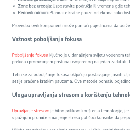
Zone bez uređaja:
Uspostavite područja ili vremena gdje teh
Redoviti odmori:
Planirajte kratke pauze od ekrana kako bist
Provedba ovih komponenti može pomoći pojedincima da održe zdr
Važnost poboljšanja fokusa
Poboljšanje fokusa
ključno je u današnjem svijetu vođenom teh
prekida i promicanjem pristupa usmjerenog na jedan zadatak. T
Tehnike za poboljšanje fokusa uključuju postavljanje jasnih cil
sesije praćene kratkim pauzama. Ove metode pomažu pojedinci
Uloga upravljanja stresom u korištenju tehnol
Upravljanje stresom
je bitno prilikom korištenja tehnologije, 
s pažnjom promiče smanjenje stresa potičući korisnike da prepo