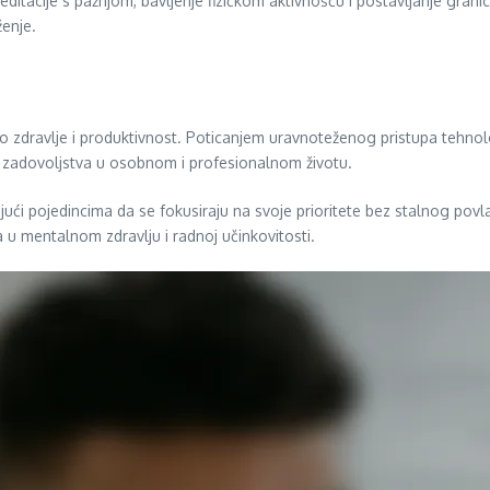
meditacije s pažnjom, bavljenje fizičkom aktivnošću i postavljanje gran
ženje.
 zdravlje i produktivnost. Poticanjem uravnoteženog pristupa tehnolog
e zadovoljstva u osobnom i profesionalnom životu.
ći pojedincima da se fokusiraju na svoje prioritete bez stalnog povl
 u mentalnom zdravlju i radnoj učinkovitosti.