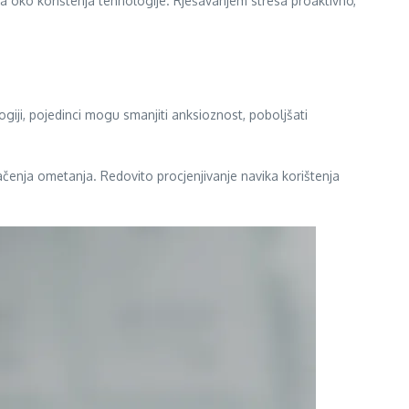
ica oko korištenja tehnologije. Rješavanjem stresa proaktivno,
iji, pojedinci mogu smanjiti anksioznost, poboljšati
ačenja ometanja. Redovito procjenjivanje navika korištenja