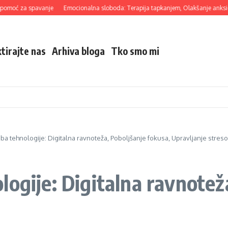
ć za spavanje
Emocionalna sloboda: Terapija tapkanjem, Olakšanje anksioznosti
tirajte nas
Arhiva bloga
Tko smo mi
ba tehnologije: Digitalna ravnoteža, Poboljšanje fokusa, Upravljanje stres
ogije: Digitalna ravnotež