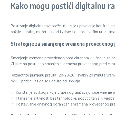
Kako mogu postići digitalnu r
Postizanje digitalne ravnoteže uključuje upravljanje korištenje
pažljivih praksi, možete stvoriti zdraviji odnos s vašim uređajima
Strategije za smanjenje vremena provedenog
Smanjenje vremena provedenog pred ekranom ključno je za održa
Ciljajte na postupno smanjenje vremena provedenog pred ekran
Razmotrite primjenu pravila “20-20-20”: svakih 20 minuta vr
očiju i potiče vas da se udaljite od uređaja.
Korištenje aplikacija koje prate i ograničavaju vaše vrijem
Planiranje aktivnosti bez tehnologije, poput čitanja ili vježba
Postavljanje dnevnog ograničenja vremena provedenog pred