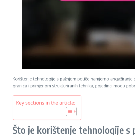
Korištenje tehnologije s pažnjom potiče namjerno angažiranje s
granica i primjenom strukturiranih tehnika, pojedinci mogu pobol
Key sections in the article:
Što je korištenje tehnologije 