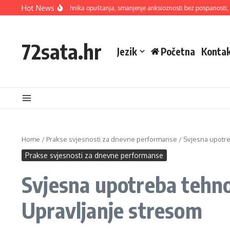
Skip to content
Hot News
Metoda disanja: Tehnika opuštanja, smanjenje anksioznosti bez pospanosti, pomo
72sata.hr
Jezik
Početna
Kontak
Home
/
Prakse svjesnosti za dnevne performanse
/
Svjesna upotre
Prakse svjesnosti za dnevne performanse
Svjesna upotreba tehnol
Upravljanje stresom