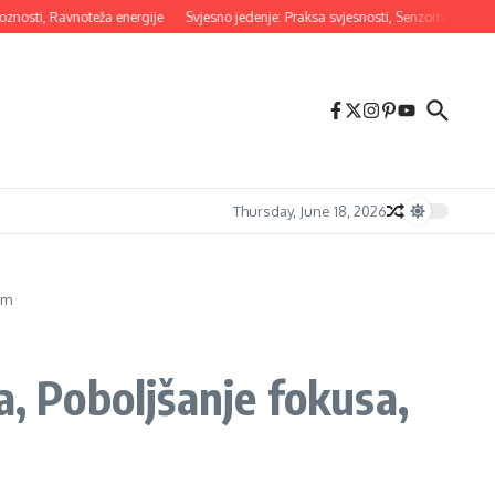
, Ravnoteža energije
Svjesno jedenje: Praksa svjesnosti, Senzorno iskustvo, Up
Thursday, June 18, 2026
om
a, Poboljšanje fokusa,