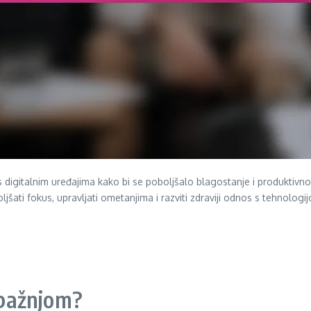
 digitalnim uređajima kako bi se poboljšalo blagostanje i produktivno
jšati fokus, upravljati ometanjima i razviti zdraviji odnos s tehnologi
s pažnjom?