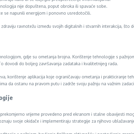
nologija nije dopuštena, poput obroka ili spavaće sobe.
e se napunili energijom i ponovno usredotočili.
aviju ravnotežu između svojih digitalnih i stvarnih interakcija, što
nologijom, gdje su ometanja brojna. Korištenje tehnologije s pažnjo
o dovodi do boljeg završavanja zadataka i kvalitetnijeg rada.
jeva, korištenje aplikacija koje ograničavaju ometanja i prakticiranje
ma da ostanu na pravom putu i zadrže svoju pažnju na važnim zadac
ogije
jer prekomjerno vrijeme provedeno pred ekranom i stalne obavijesti mo
znaju svoje okidače i implementiraju strategije za njihovo ublažavanj