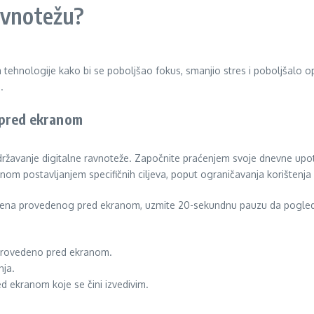
avnotežu?
m tehnologije kako bi se poboljšao fokus, smanjio stres i poboljšalo o
.
 pred ekranom
vanje digitalne ravnoteže. Započnite praćenjem svoje dnevne upotrebe
om postavljanjem specifičnih ciljeva, poput ograničavanja korištenj
emena provedenog pred ekranom, uzmite 20-sekundnu pauzu da pogled
e provedeno pred ekranom.
nja.
 ekranom koje se čini izvedivim.