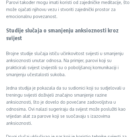
Parovi također mogu imati koristi od zajedničke meditacije, što
može ojačati njihovu vezu i stvoriti zajednički prostor za
emocionalnu povezanost.
Studije slučaja o smanjenju anksioznosti kroz
svijest
Brojne studije slučaja ističu učinkovitost svijesti u smanjenju
anksioznosti unutar odnosa. Na primjer, parovi koji su
prakticirali svijest izvijestili su o poboljšanoj komunikaciji i
smanjenju učestalosti sukoba.
Jedna studija je pokazala da su sudionici koji su sudjelovali u
treningu svijesti doživjeli značajno smanjenje razine
anksioznosti, što je dovelo do povećane zadovoljstva u
odnosima. Ovi nalazi sugeriraju da svijest može poslužiti kao
vrijedan alat za parove koji se suočavaju s izazovima
anksioznosti.
Drugi slučaj uključivao je par koji je koristio tehnike svijesti za