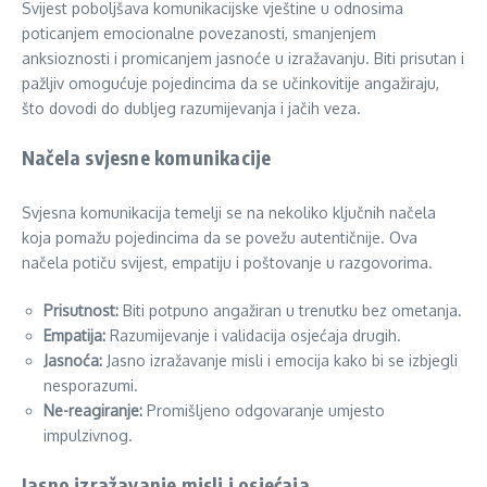
Svijest poboljšava komunikacijske vještine u odnosima
poticanjem emocionalne povezanosti, smanjenjem
anksioznosti i promicanjem jasnoće u izražavanju. Biti prisutan i
pažljiv omogućuje pojedincima da se učinkovitije angažiraju,
što dovodi do dubljeg razumijevanja i jačih veza.
Načela svjesne komunikacije
Svjesna komunikacija temelji se na nekoliko ključnih načela
koja pomažu pojedincima da se povežu autentičnije. Ova
načela potiču svijest, empatiju i poštovanje u razgovorima.
Prisutnost:
Biti potpuno angažiran u trenutku bez ometanja.
Empatija:
Razumijevanje i validacija osjećaja drugih.
Jasnoća:
Jasno izražavanje misli i emocija kako bi se izbjegli
nesporazumi.
Ne-reagiranje:
Promišljeno odgovaranje umjesto
impulzivnog.
Jasno izražavanje misli i osjećaja