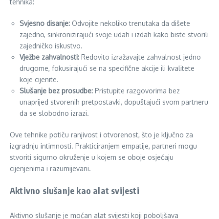
tehnika:
Svjesno disanje:
Odvojite nekoliko trenutaka da dišete
zajedno, sinkronizirajući svoje udah i izdah kako biste stvorili
zajedničko iskustvo.
Vježbe zahvalnosti:
Redovito izražavajte zahvalnost jedno
drugome, fokusirajući se na specifične akcije ili kvalitete
koje cijenite.
Slušanje bez prosudbe:
Pristupite razgovorima bez
unaprijed stvorenih pretpostavki, dopuštajući svom partneru
da se slobodno izrazi.
Ove tehnike potiču ranjivost i otvorenost, što je ključno za
izgradnju intimnosti. Prakticiranjem empatije, partneri mogu
stvoriti sigurno okruženje u kojem se oboje osjećaju
cijenjenima i razumijevani.
Aktivno slušanje kao alat svijesti
Aktivno slušanje je moćan alat svijesti koji poboljšava