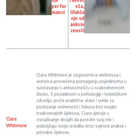
perfor
eža,
mansi
Olakša
nje od
anksio
znosti
Clara Whitmore je zagovornica wellnessa i
autorica posvećena pomaganju pojedincima u
suočavanju s anksioznošću u svakodnevnom
životu. S pozadinom u psihologiji i holističkom
zdravlju, pruža praktične alate i uvide za
postizanje smirenosti i fokusa bez magle
tradicionalnih lijekova. Clara vjeruje u
Clara
osnaživanje drugih da povrate svoj mir i
Whitmore
poboljšaju svoju izvedbu kroz svjesne prakse i
prirodne lijekove.