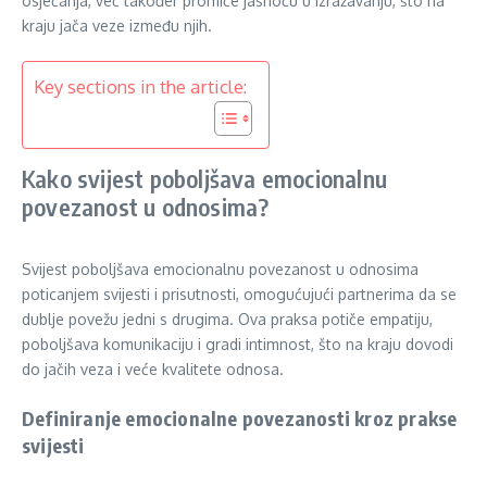
osjećanja, već također promiče jasnoću u izražavanju, što na
kraju jača veze između njih.
Key sections in the article:
Kako svijest poboljšava emocionalnu
povezanost u odnosima?
Svijest poboljšava emocionalnu povezanost u odnosima
poticanjem svijesti i prisutnosti, omogućujući partnerima da se
dublje povežu jedni s drugima. Ova praksa potiče empatiju,
poboljšava komunikaciju i gradi intimnost, što na kraju dovodi
do jačih veza i veće kvalitete odnosa.
Definiranje emocionalne povezanosti kroz prakse
svijesti