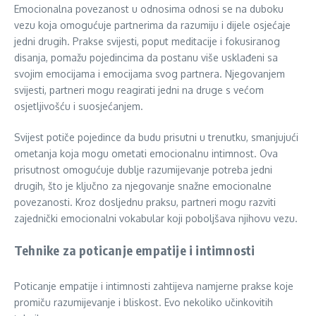
Emocionalna povezanost u odnosima odnosi se na duboku
vezu koja omogućuje partnerima da razumiju i dijele osjećaje
jedni drugih. Prakse svijesti, poput meditacije i fokusiranog
disanja, pomažu pojedincima da postanu više usklađeni sa
svojim emocijama i emocijama svog partnera. Njegovanjem
svijesti, partneri mogu reagirati jedni na druge s većom
osjetljivošću i suosjećanjem.
Svijest potiče pojedince da budu prisutni u trenutku, smanjujući
ometanja koja mogu ometati emocionalnu intimnost. Ova
prisutnost omogućuje dublje razumijevanje potreba jedni
drugih, što je ključno za njegovanje snažne emocionalne
povezanosti. Kroz dosljednu praksu, partneri mogu razviti
zajednički emocionalni vokabular koji poboljšava njihovu vezu.
Tehnike za poticanje empatije i intimnosti
Poticanje empatije i intimnosti zahtijeva namjerne prakse koje
promiču razumijevanje i bliskost. Evo nekoliko učinkovitih