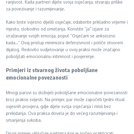
ranjivost. Kada partneri dijele svoja osjećanja, stvaraju prilike
za povezivanje i razumijevanje.
Kako biste svjesno dijelili osjećaje, odaberite prikladno vrijeme i
mjesto, slobodno od ometanja. Koristite “ja” izjave za
izražavanje svojih emocija, poput “Osjećam se anksiozno
kada…” Ovaj pristup minimizira defenzivnost i potiče otvoreni
dijalog. Redovito sudjelovanje u ovoj praksi može značajno
poboljšati emocionalnu intimnost i povjerenje.
Primjeri iz stvarnog života poboljšane
emocionalne povezanosti
Mnogi parovi su doživjeli poboljšane emocionalne povezanosti
kroz prakse svijesti. Na primjer, par može započeti tjedni ritual
svjesnih provjera, gdje dijele svoja osjećanja i misli bez
prekidanja. Ova praksa dovela je do većeg razumijevanja i
smanjenja sukoba.
Drugi primjer uključuje partnera koji je počeo prakticirati