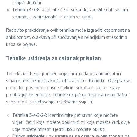
brojeći do četiri.
Tehnika 4-7-8:
Udahnite četiri sekunde, zadržite dah sedam
sekundi, a zatim izdahnite osam sekundi.
Redovito prakticiranje ovih tehnika može izgraditi otpornost na
anksioznost, olakšavajući suočavanje s relacijskim stresorima
kada se pojave.
Tehnike usidrenja za ostanak prisutan
Tehnike usidrenja pomažu pojedincima da ostanu prisutni i
smanje anksioznost tako što ih usidruju u trenutku. Ove prakse
mogu biti posebno korisne tijekom sukoba ili kada se jave
preplavljujuće emocije. Tehnike uključuju fokusiranje na fizičke
senzacije ili sudjelovanje u vježbama svijesti.
Tehnika 5-4-3-2-1:
Identificirajte pet stvari koje možete
vidjeti, četiri koje možete dodirnuti, tri koje možete čuti, dvije
koje možete mirisati i jednu koju možete okusiti.
Fizičko usidrenje:
Fokusirajte se na osjećaj svojih stopala na