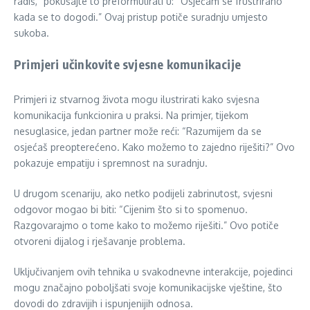
radiš,” pokušajte to preformulirati u: “Osjećam se frustrirano
kada se to dogodi.” Ovaj pristup potiče suradnju umjesto
sukoba.
Primjeri učinkovite svjesne komunikacije
Primjeri iz stvarnog života mogu ilustrirati kako svjesna
komunikacija funkcionira u praksi. Na primjer, tijekom
nesuglasice, jedan partner može reći: “Razumijem da se
osjećaš preopterećeno. Kako možemo to zajedno riješiti?” Ovo
pokazuje empatiju i spremnost na suradnju.
U drugom scenariju, ako netko podijeli zabrinutost, svjesni
odgovor mogao bi biti: “Cijenim što si to spomenuo.
Razgovarajmo o tome kako to možemo riješiti.” Ovo potiče
otvoreni dijalog i rješavanje problema.
Uključivanjem ovih tehnika u svakodnevne interakcije, pojedinci
mogu značajno poboljšati svoje komunikacijske vještine, što
dovodi do zdravijih i ispunjenijih odnosa.