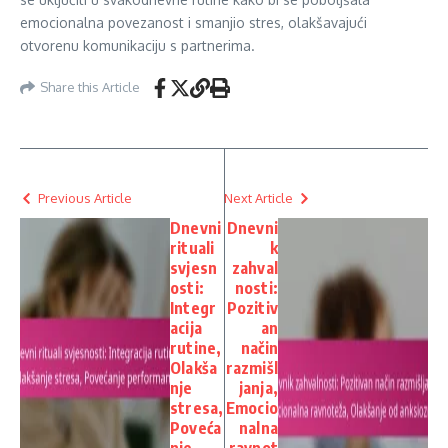
emocionalna povezanost i smanjio stres, olakšavajući
otvorenu komunikaciju s partnerima.
Share this Article
Previous Article
Next Article
Dnevni
Dnevni
rituali
k
svjesn
zahval
osti:
nosti:
Integr
Pozitiv
acija
an
rutine,
način
Olakša
razmišl
nje
janja,
stresa,
Emocio
Poveća
nalna
nje
ravnot