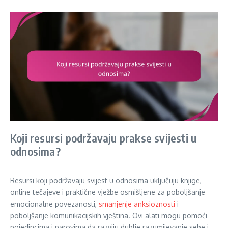
Koji resursi podržavaju prakse svijesti u
odnosima?
Resursi koji podržavaju svijest u odnosima uključuju knjige,
online tečajeve i praktične vježbe osmišljene za poboljšanje
emocionalne povezanosti,
smanjenje anksioznosti
i
poboljšanje komunikacijskih vještina. Ovi alati mogu pomoći
pojedincima i parovima da razviju dublje razumijevanje sebe i