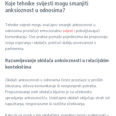
Koje tehnike svijesti mogu smanjiti
anksioznost u odnosima?
Tehnike svijesti mogu značajno smanjiti anksioznost u
odnosima promičući emocionalnu
svijest i
poboljšavajući
komunikaciju. Ove prakse pomažu pojedincima da prepoznaju
svoja osjećanja i okidače, potičući dublju povezanost s
partnerima.
Razumijevanje okidača anksioznosti u relacijskim
kontekstima
Okidači anksioznosti u odnosima često proizlaze iz prošlih
iskustava, stilova komunikacije ili neispunjenih potreba.
Prepoznavanje ovih okidača ključno je za učinkovito
upravljanje anksioznošću. Uobičajeni okidači uključuju strah od
napuštanja, nesporazume ili različita očekivanja.
Kako bi se nosili s tim okidačima, pojedinci mogu sudjelovati u