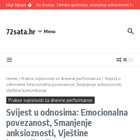
Skip to content
Hot News
4-7-8 Metoda disanja: Tehnika opuštanja, smanjenje anksioznosti bez po
72sata.hr
Menu
Home
/
Prakse svjesnosti za dnevne performanse
/
Svijest u
odnosima: Emocionalna povezanost, Smanjenje anksioznosti,
Vještine komunikacije
Prakse svjesnosti za dnevne performanse
Svijest u odnosima: Emocionalna
povezanost, Smanjenje
anksioznosti, Vještine