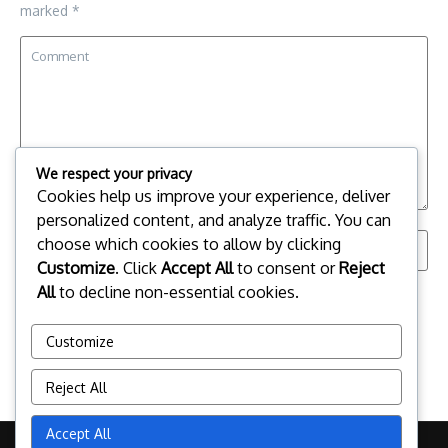
marked
*
We respect your privacy
Cookies help us improve your experience, deliver
personalized content, and analyze traffic. You can
choose which cookies to allow by clicking
Customize
. Click
Accept All
to consent or
Reject
All
to decline non-essential cookies.
Save my name, email, and website in this browser for the
next time I comment.
Customize
Reject All
Accept All