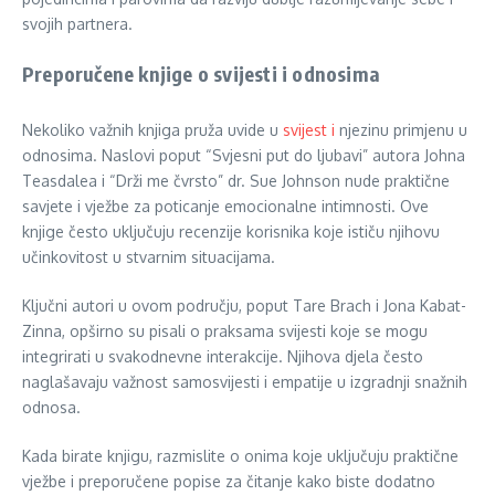
svojih partnera.
Preporučene knjige o svijesti i odnosima
Nekoliko važnih knjiga pruža uvide u
svijest i
njezinu primjenu u
odnosima. Naslovi poput “Svjesni put do ljubavi” autora Johna
Teasdalea i “Drži me čvrsto” dr. Sue Johnson nude praktične
savjete i vježbe za poticanje emocionalne intimnosti. Ove
knjige često uključuju recenzije korisnika koje ističu njihovu
učinkovitost u stvarnim situacijama.
Ključni autori u ovom području, poput Tare Brach i Jona Kabat-
Zinna, opširno su pisali o praksama svijesti koje se mogu
integrirati u svakodnevne interakcije. Njihova djela često
naglašavaju važnost samosvijesti i empatije u izgradnji snažnih
odnosa.
Kada birate knjigu, razmislite o onima koje uključuju praktične
vježbe i preporučene popise za čitanje kako biste dodatno