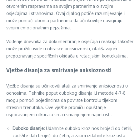
otvorenim raspravama sa svojim partnerima o svojim
osjećajima i strahovima. Ovaj dijalog potiče razumijevanje i
može pomoći oboma partnerima da učinkovitije navigiraju
svojim emocionalnim pejzažima.
Vođenje dnevnika za dokumentiranje osjećaja i reakcija također
može pružiti uvide u obrasce anksioznosti, olakšavajući
prepoznavanje specifičnih okidača u relacijskim kontekstima.
Vježbe disanja za smirivanje anksioznosti
Vježbe disanja su učinkoviti alati za smirivanje anksioznosti u
odnosima. Tehnike poput dubokog disanja ili metode 4-7-8
mogu pomoći pojedincima da povrate kontrolu tijekom
stresnih trenutaka. Ove vježbe promiču opuštanje
usporavanjem otkucaja srca i smanjenjem napetosti.
Duboko disanje:
Udahnite duboko kroz nos brojeći do četiri,
zadržite dah brojeći do četiri, a zatim izdahnite kroz usta