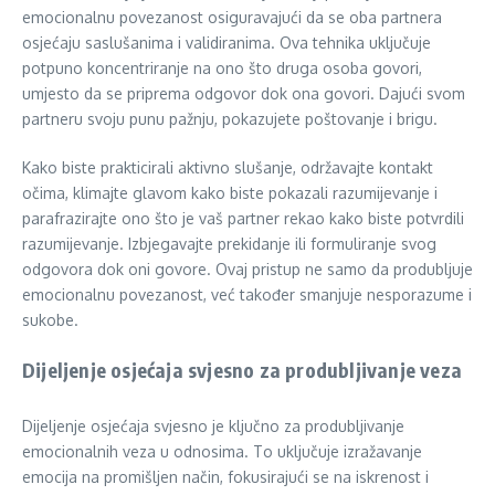
emocionalnu povezanost osiguravajući da se oba partnera
osjećaju saslušanima i validiranima. Ova tehnika uključuje
potpuno koncentriranje na ono što druga osoba govori,
umjesto da se priprema odgovor dok ona govori. Dajući svom
partneru svoju punu pažnju, pokazujete poštovanje i brigu.
Kako biste prakticirali aktivno slušanje, održavajte kontakt
očima, klimajte glavom kako biste pokazali razumijevanje i
parafrazirajte ono što je vaš partner rekao kako biste potvrdili
razumijevanje. Izbjegavajte prekidanje ili formuliranje svog
odgovora dok oni govore. Ovaj pristup ne samo da produbljuje
emocionalnu povezanost, već također smanjuje nesporazume i
sukobe.
Dijeljenje osjećaja svjesno za produbljivanje veza
Dijeljenje osjećaja svjesno je ključno za produbljivanje
emocionalnih veza u odnosima. To uključuje izražavanje
emocija na promišljen način, fokusirajući se na iskrenost i