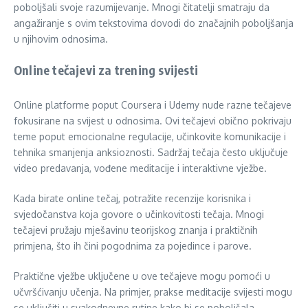
poboljšali svoje razumijevanje. Mnogi čitatelji smatraju da
angažiranje s ovim tekstovima dovodi do značajnih poboljšanja
u njihovim odnosima.
Online tečajevi za trening svijesti
Online platforme poput Coursera i Udemy nude razne tečajeve
fokusirane na svijest u odnosima. Ovi tečajevi obično pokrivaju
teme poput emocionalne regulacije, učinkovite komunikacije i
tehnika smanjenja anksioznosti. Sadržaj tečaja često uključuje
video predavanja, vođene meditacije i interaktivne vježbe.
Kada birate online tečaj, potražite recenzije korisnika i
svjedočanstva koja govore o učinkovitosti tečaja. Mnogi
tečajevi pružaju mješavinu teorijskog znanja i praktičnih
primjena, što ih čini pogodnima za pojedince i parove.
Praktične vježbe uključene u ove tečajeve mogu pomoći u
učvršćivanju učenja. Na primjer, prakse meditacije svijesti mogu
se uključiti u svakodnevne rutine kako bi se poboljšala