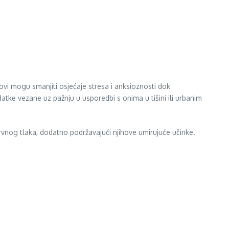
ovi mogu smanjiti osjećaje stresa i anksioznosti dok
datke vezane uz pažnju u usporedbi s onima u tišini ili urbanim
krvnog tlaka, dodatno podržavajući njihove umirujuće učinke.