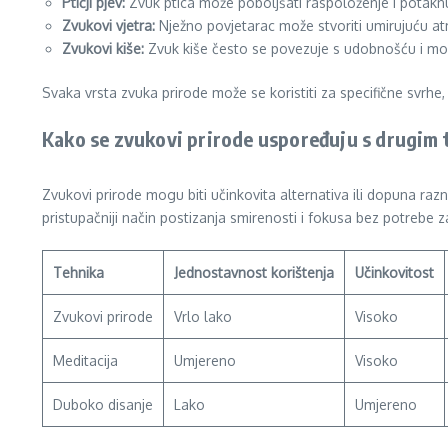
Ptičji pjev:
Zvuk ptica može poboljšati raspoloženje i potaknu
Zvukovi vjetra:
Nježno povjetarac može stvoriti umirujuću a
Zvukovi kiše:
Zvuk kiše često se povezuje s udobnošću i mož
Svaka vrsta zvuka prirode može se koristiti za specifične svrhe
Kako se zvukovi prirode uspoređuju s drugim
Zvukovi prirode mogu biti učinkovita alternativa ili dopuna ra
pristupačniji način postizanja smirenosti i fokusa bez potreb
Tehnika
Jednostavnost korištenja
Učinkovitost
Zvukovi prirode
Vrlo lako
Visoko
Meditacija
Umjereno
Visoko
Duboko disanje
Lako
Umjereno