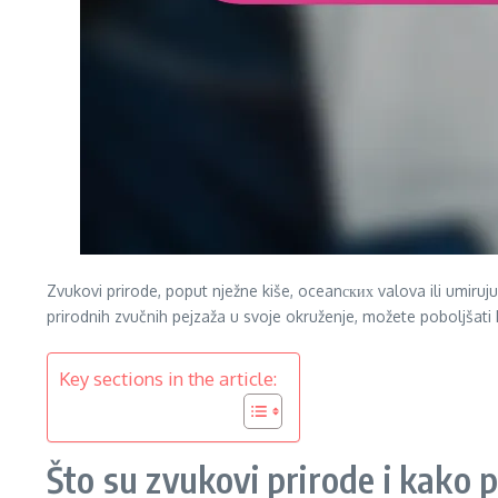
Zvukovi prirode, poput nježne kiše, oceanских valova ili umiruj
prirodnih zvučnih pejzaža u svoje okruženje, možete poboljšati ko
Key sections in the article:
Što su zvukovi prirode i kako