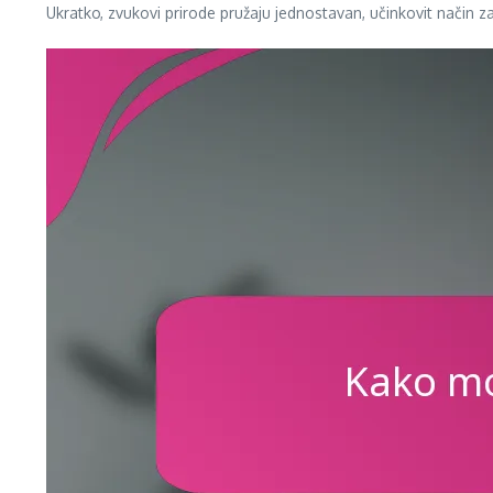
Ukratko, zvukovi prirode pružaju jednostavan, učinkovit način z