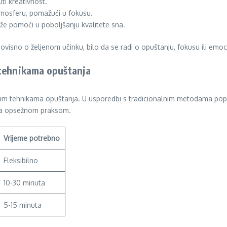
ti kreativnost.
tmosferu, pomažući u fokusu.
e pomoći u poboljšanju kvalitete sna.
, ovisno o željenom učinku, bilo da se radi o opuštanju, fokusu ili em
 tehnikama opuštanja
znim tehnikama opuštanja. U usporedbi s tradicionalnim metodama popu
e za opsežnom praksom.
Vrijeme potrebno
Fleksibilno
10-30 minuta
5-15 minuta