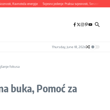
i, Ravnoteža energije
Svjesno jedenje: Praksa svjesnosti, Senzorno iskustvo, Up
Thursday, June 18, 2026
ljšanje fokusa
lna buka, Pomoć za