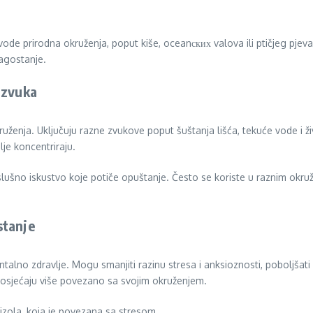
de prirodna okruženja, poput kiše, oceanских valova ili ptičjeg pjeva
lagostanje.
 zvuka
ruženja. Uključuju razne zvukove poput šuštanja lišća, tekuće vode i ži
je koncentriraju.
lušno iskustvo koje potiče opuštanje. Često se koriste u raznim okruže
stanje
talno zdravlje. Mogu smanjiti razinu stresa i anksioznosti, poboljšat
osjećaju više povezano sa svojim okruženjem.
izola, koja je povezana sa stresom.