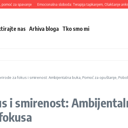
ć za spavanje
Emocionalna sloboda: Terapija tapkanjem, Olakšanje anksioznost
tirajte nas
Arhiva bloga
Tko smo mi
rirode za fokus i smirenost: Ambijentalna buka, Pomoć za opuštanje, Pobo
us i smirenost: Ambijenta
 fokusa