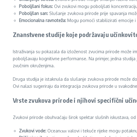
Poboljšani fokus:
Ovi zvukovi mogu poboljšati koncentraciju
Poboljšan san:
Slušanje zvukova prirode prije spavanja može
Emocionalna ravnoteža:
Mogu pomoći stabilizirati emocije i s
Znanstvene studije koje podržavaju učinkovit
Istraživanja su pokazala da izloženost zvucima prirode može ima
poboljšavaju kognitivne performanse. Na primjer, jedna studija j
zvučnim okruženjima.
Druga studija je istaknula da slušanje zvukova prirode može do
Ovi nalazi sugeriraju da integracija zvukova prirode u svakodn
Vrste zvukova prirode i njihovi specifični učin
Zvukovi prirode obuhvaćaju širok spektar slušnih iskustava, od 
Zvukovi vode:
Oceanски valovi i tekuće rijeke mogu potaknuti