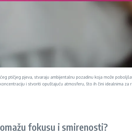
ućeg ptičjeg pjeva, stvaraju ambijentalnu pozadinu koja može poboljšat
ncentraciju i stvoriti opuštajuću atmosferu, što ih čini idealnima za rad
 pomažu fokusu i smirenosti?