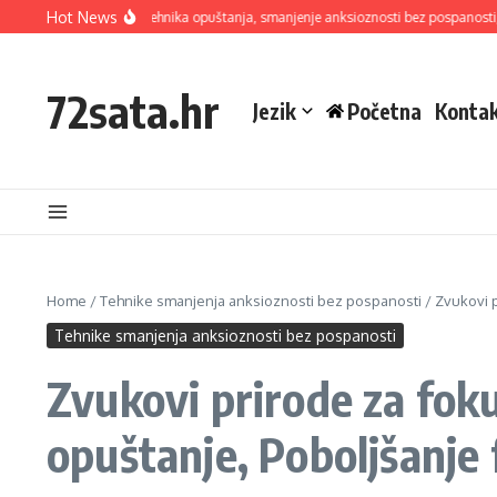
Skip to content
Hot News
 Metoda disanja: Tehnika opuštanja, smanjenje anksioznosti bez pospanosti, pomo
72sata.hr
Jezik
Početna
Kontak
Home
/
Tehnike smanjenja anksioznosti bez pospanosti
/
Zvukovi p
Tehnike smanjenja anksioznosti bez pospanosti
Zvukovi prirode za fok
opuštanje, Poboljšanje