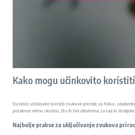
Kako mogu učinkovito koristit
Da biste učinkovito koristili zvukove prirode za fokus, odaber
potaknuti mirnu okolinu, što ih čini idealnima za rad ili studijske
Najbolje prakse za uključivanje zvukova priro