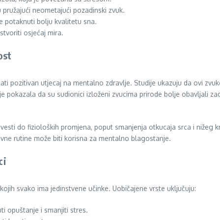
 pružajući neometajući pozadinski zvuk.
 potaknuti bolju kvalitetu sna.
tvoriti osjećaj mira.
ost
ti pozitivan utjecaj na mentalno zdravlje. Studije ukazuju da ovi zvuk
e pokazala da su sudionici izloženi zvucima prirode bolje obavljali za
vesti do fizioloških promjena, poput smanjenja otkucaja srca i nižeg 
evne rutine može biti korisna za mentalno blagostanje.
ci
kojih svako ima jedinstvene učinke. Uobičajene vrste uključuju:
 opuštanje i smanjiti stres.