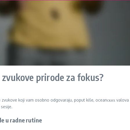
i zvukove prirode za fokus?
ite zvukove koji vam osobno odgovaraju, poput kiše, oceanских valova 
 sesije.
de u radne rutine