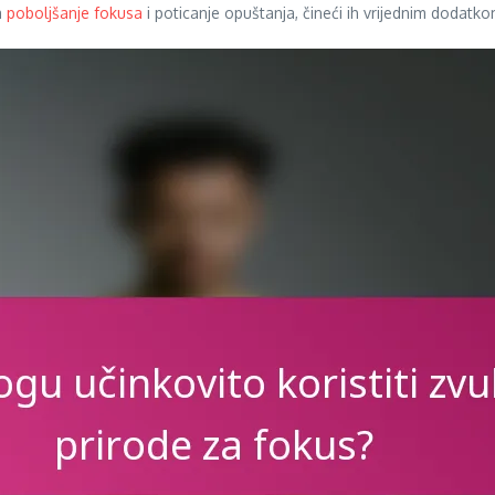
a
poboljšanje fokusa
i poticanje opuštanja, čineći ih vrijednim dodatk