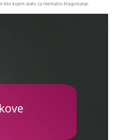
om bilo kojem alatu za mentalno blagostanje.