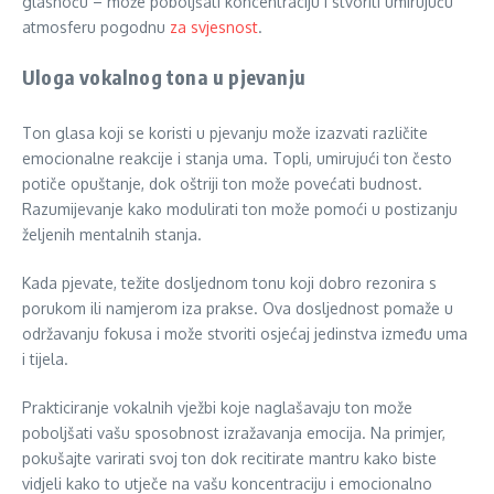
glasnoću – može poboljšati koncentraciju i stvoriti umirujuću
atmosferu pogodnu
za svjesnost
.
Uloga vokalnog tona u pjevanju
Ton glasa koji se koristi u pjevanju može izazvati različite
emocionalne reakcije i stanja uma. Topli, umirujući ton često
potiče opuštanje, dok oštriji ton može povećati budnost.
Razumijevanje kako modulirati ton može pomoći u postizanju
željenih mentalnih stanja.
Kada pjevate, težite dosljednom tonu koji dobro rezonira s
porukom ili namjerom iza prakse. Ova dosljednost pomaže u
održavanju fokusa i može stvoriti osjećaj jedinstva između uma
i tijela.
Prakticiranje vokalnih vježbi koje naglašavaju ton može
poboljšati vašu sposobnost izražavanja emocija. Na primjer,
pokušajte varirati svoj ton dok recitirate mantru kako biste
vidjeli kako to utječe na vašu koncentraciju i emocionalno