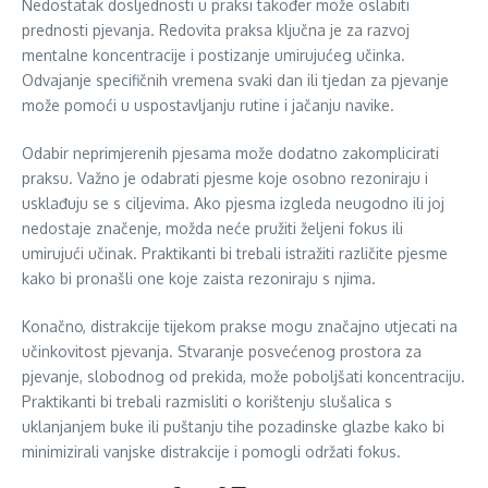
Nedostatak dosljednosti u praksi također može oslabiti
prednosti pjevanja. Redovita praksa ključna je za razvoj
mentalne koncentracije i postizanje umirujućeg učinka.
Odvajanje specifičnih vremena svaki dan ili tjedan za pjevanje
može pomoći u uspostavljanju rutine i jačanju navike.
Odabir neprimjerenih pjesama može dodatno zakomplicirati
praksu. Važno je odabrati pjesme koje osobno rezoniraju i
usklađuju se s ciljevima. Ako pjesma izgleda neugodno ili joj
nedostaje značenje, možda neće pružiti željeni fokus ili
umirujući učinak. Praktikanti bi trebali istražiti različite pjesme
kako bi pronašli one koje zaista rezoniraju s njima.
Konačno, distrakcije tijekom prakse mogu značajno utjecati na
učinkovitost pjevanja. Stvaranje posvećenog prostora za
pjevanje, slobodnog od prekida, može poboljšati koncentraciju.
Praktikanti bi trebali razmisliti o korištenju slušalica s
uklanjanjem buke ili puštanju tihe pozadinske glazbe kako bi
minimizirali vanjske distrakcije i pomogli održati fokus.