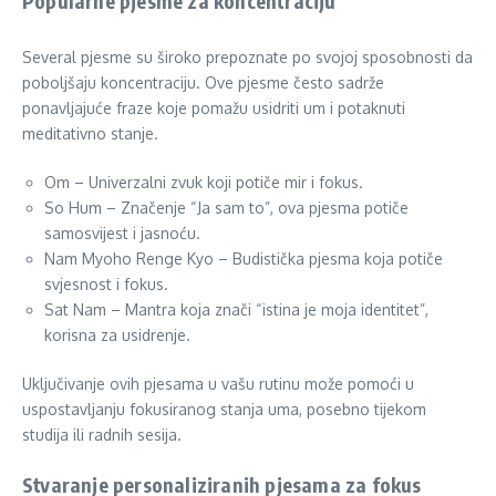
Popularne pjesme za koncentraciju
Several pjesme su široko prepoznate po svojoj sposobnosti da
poboljšaju koncentraciju. Ove pjesme često sadrže
ponavljajuće fraze koje pomažu usidriti um i potaknuti
meditativno stanje.
Om – Univerzalni zvuk koji potiče mir i fokus.
So Hum – Značenje “Ja sam to”, ova pjesma potiče
samosvijest i jasnoću.
Nam Myoho Renge Kyo – Budistička pjesma koja potiče
svjesnost i fokus.
Sat Nam – Mantra koja znači “istina je moja identitet”,
korisna za usidrenje.
Uključivanje ovih pjesama u vašu rutinu može pomoći u
uspostavljanju fokusiranog stanja uma, posebno tijekom
studija ili radnih sesija.
Stvaranje personaliziranih pjesama za fokus