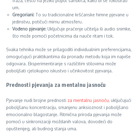
fraza, često na jeziku poput sanskrta, kako bi se fokusirao
um.
Gregoriani:
To su tradicionalne kršćanske himne pjevane u
jedinstvu, potičući mirnu atmosferu.
Vođeno pjevanje:
Uključuje praćenje učitelja ili audio snimke,
što može pomoći početnicima da nauče ritam i tok.
Svaka tehnika može se prilagoditi individualnim preferencijama,
omogućujući praktikantima da pronađu metodu koja im najviše
odgovara. Eksperimentiranje s različitim stilovima može
poboljšati cjelokupno iskustvo i učinkovitost pjevanja.
Prednosti pjevanja za mentalnu jasnoću
Pjevanje nudi brojne prednosti
za mentalnu jasnoću
, uključujući
poboljšanu koncentraciju, smanjenu anksioznost i poboljšano
emocionalno blagostanje. Ritmična priroda pjevanja može
pomoći u sinkronizaciji moždanih valova, dovodeći do
opuštenijeg, ali budnog stanja uma.