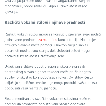
Ova varijacija može održati vaš um angažiranim i spriječiti
monotoniju, poboljšavajući ukupnu učinkovitost vašeg
pjevanja.
Različiti vokalni stilovi i njihove prednosti
Različiti vokalni stilovi mogu se koristiti u pjevanju, svaki nudeći
jedinstvene prednosti
za mentalnu
koncentraciju. Na primjer,
ritmičko pjevanje može pomoći u sinkronizaciji disanja i
potaknuti meditativno stanje, dok slobodni stilovi mogu
potaknuti kreativnost i izražavanje sebe.
Uključivanje stilova poput gregorijanskog pjevanja ili
tibetanskog pjevanja grlom također može pružiti bogato
auditivno iskustvo koje poboljšava fokus. Ovi stilovi često
uključuju specifične tehnike koje mogu produbiti vašu praksu i
poboljšati vašu mentalnu jasnoću.
Eksperimentiranje s različitim vokalnim stilovima može vam
pomoći da pronađete ono što vam najviše odgovara.