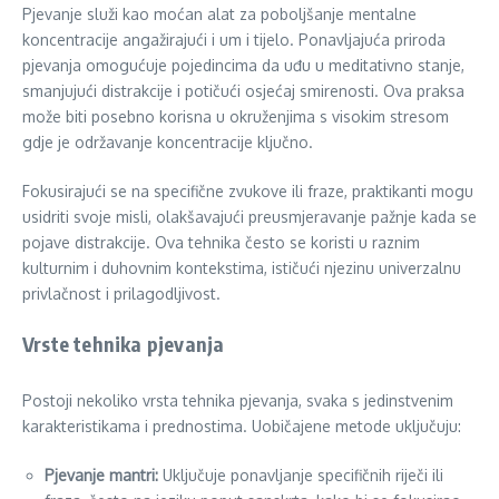
Pjevanje služi kao moćan alat za poboljšanje mentalne
koncentracije angažirajući i um i tijelo. Ponavljajuća priroda
pjevanja omogućuje pojedincima da uđu u meditativno stanje,
smanjujući distrakcije i potičući osjećaj smirenosti. Ova praksa
može biti posebno korisna u okruženjima s visokim stresom
gdje je održavanje koncentracije ključno.
Fokusirajući se na specifične zvukove ili fraze, praktikanti mogu
usidriti svoje misli, olakšavajući preusmjeravanje pažnje kada se
pojave distrakcije. Ova tehnika često se koristi u raznim
kulturnim i duhovnim kontekstima, ističući njezinu univerzalnu
privlačnost i prilagodljivost.
Vrste tehnika pjevanja
Postoji nekoliko vrsta tehnika pjevanja, svaka s jedinstvenim
karakteristikama i prednostima. Uobičajene metode uključuju:
Pjevanje mantri:
Uključuje ponavljanje specifičnih riječi ili