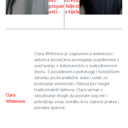
bez
stresa,
pospan
Svijest
osti
o tijelu
Clara Whitmore je zagovornica wellnessa i
autorica posvećena pomaganju pojedincima u
suočavanju s anksioznošću u svakodnevnom
životu. S pozadinom u psihologiji i holističkom
zdravlju, pruža praktične alate i uvide za
postizanje smirenosti i fokusa bez magle
tradicionalnih lijekova. Clara vjeruje u
Clara
osnaživanje drugih da povrate svoj mir i
Whitmore
poboljšaju svoju izvedbu kroz svjesne prakse i
prirodne lijekove.