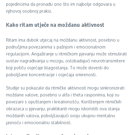
pojedincima da pronađu ono što im najbolje odgovara u
njihovoj osobnoj praksi.
Kako ritam utječe na moždanu aktivnost
Ritam ima dubok utjecaj na moždanu aktivnost, posebno u
područjima povezanima s pažnjom i emocionalnom
regulacijom. Angažiranje u ritmičkom pjevanju može stimulirati
sustav nagrađivanja u mozgu, oslobađajući neurotransmitere
koji potiču osjećaje blagostanja. To može dovesti do
poboljšane koncentracije i osjećaja smirenosti.
Studije su pokazale da ritmičke aktivnosti mogu sinkronizirati
moždane valove, posebno u alfa i theta rasponima, koji su
povezani s opuštanjem i kreativnošću. Korištenjem ritmičkih
obrazaca u pjevanju, praktikanti mogu iskoristiti ova stanja
moždanih valova, poboljšavajući svoju ukupnu mentalnu
jasnoću i emocionalnu stabilnost.