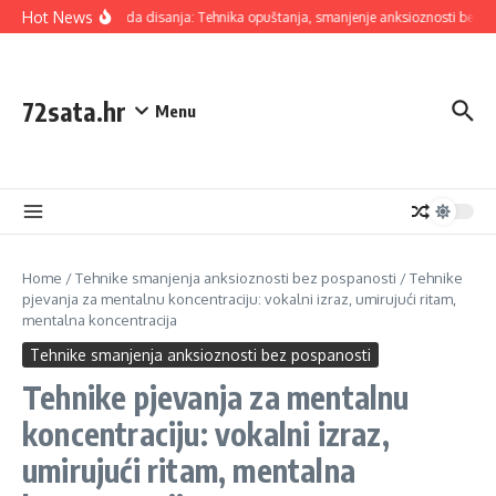
Skip to content
Hot News
4-7-8 Metoda disanja: Tehnika opuštanja, smanjenje anksioznosti bez pos
72sata.hr
Menu
Home
/
Tehnike smanjenja anksioznosti bez pospanosti
/
Tehnike
pjevanja za mentalnu koncentraciju: vokalni izraz, umirujući ritam,
mentalna koncentracija
Tehnike smanjenja anksioznosti bez pospanosti
Tehnike pjevanja za mentalnu
koncentraciju: vokalni izraz,
umirujući ritam, mentalna