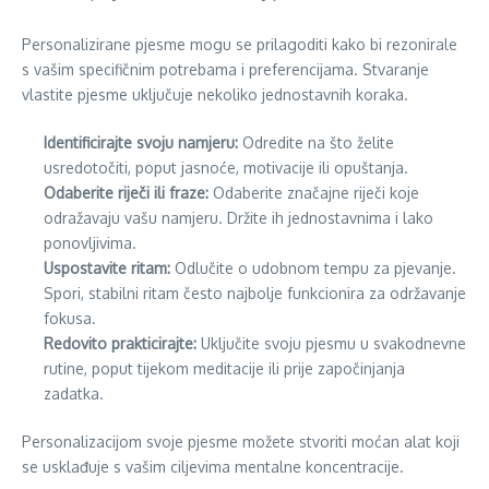
Personalizirane pjesme mogu se prilagoditi kako bi rezonirale
s vašim specifičnim potrebama i preferencijama. Stvaranje
vlastite pjesme uključuje nekoliko jednostavnih koraka.
Identificirajte svoju namjeru:
Odredite na što želite
usredotočiti, poput jasnoće, motivacije ili opuštanja.
Odaberite riječi ili fraze:
Odaberite značajne riječi koje
odražavaju vašu namjeru. Držite ih jednostavnima i lako
ponovljivima.
Uspostavite ritam:
Odlučite o udobnom tempu za pjevanje.
Spori, stabilni ritam često najbolje funkcionira za održavanje
fokusa.
Redovito prakticirajte:
Uključite svoju pjesmu u svakodnevne
rutine, poput tijekom meditacije ili prije započinjanja
zadatka.
Personalizacijom svoje pjesme možete stvoriti moćan alat koji
se usklađuje s vašim ciljevima mentalne koncentracije.