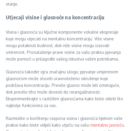
stanje.
Utjecaji visine i glasnoće na koncentraciju
Visina i glasnoća su ključne komponente vokalne ekspresije
koje mogu utjecati na mentalnu koncentraciju. Više visine
mogu potaknuti budnost, dok niže visine mogu izazvati
smirenost. Pronalaženje prave visine za vašu praksu pjevanja
može pomoći u prilagodbi vašeg iskustva vašim potrebama.
Glasnoća također igra značajnu ulogu; pjevanje umjerenom
glasnoćom može stvoriti uravnoteženo okruženje koje
podržava koncentraciju. Previše glasno može biti ometajuće,
dok previše tiho može dovesti do neangažiranosti.
Eksperimentirajte s različitim glasnoćama kako biste otkrili što
najbolje funkcionira za vas.
Razmislite o korištenju raspona visina i glasnoća tijekom vaše
prakse kako biste vidjeli kako utječu na vašu
mentalnu jasnoću
.