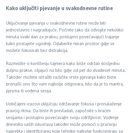
Kako uključiti pjevanje u svakodnevne rutine
Uključivanje pjevanja u svakodnevne rutine može biti
jednostavno i nagrađujuće. Počnite tako da odvojite nekoliko
minuta svaki dan za praksu, postupno povećavajući trajanje
kako postajete ugodniji. Odaberite miran prostor gdje se
možete fokusirati bez distrakcija.
Razmislite o korištenju tajmera kako biste održali dosljednu
duljinu prakse, ciljajući na bilo gdje od pet do dvadeset minuta.
Također možete istražiti različite vrste pjevanja kako biste
pronašli ono što vam najbolje odgovara, bilo da je to mantra,
pjesma ili vođena sesija.
Uobičajeni izazovi uključuju održavanje fokusa i pronalaženje
pravog ritma. Da biste ih prevladali, započnite s kraćim
sesijama i postupno povećavajte svoju izdržljivost. Vođenje
dnevnika vaših iskustava također može pomoći u praćenju
napretka i identificiranju koje tehnike najbolje funkcioniraju za