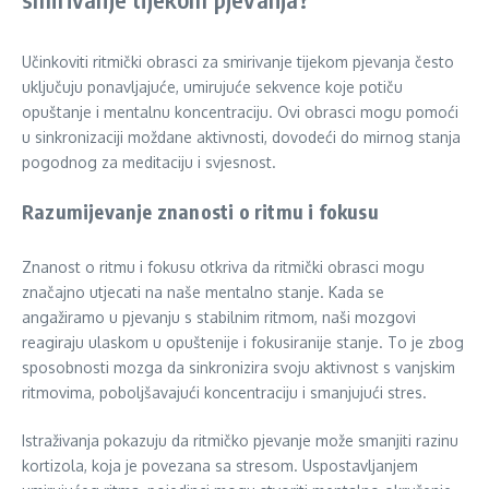
Učinkoviti ritmički obrasci za smirivanje tijekom pjevanja često
uključuju ponavljajuće, umirujuće sekvence koje potiču
opuštanje i mentalnu koncentraciju. Ovi obrasci mogu pomoći
u sinkronizaciji moždane aktivnosti, dovodeći do mirnog stanja
pogodnog za meditaciju i svjesnost.
Razumijevanje znanosti o ritmu i fokusu
Znanost o ritmu i fokusu otkriva da ritmički obrasci mogu
značajno utjecati na naše mentalno stanje. Kada se
angažiramo u pjevanju s stabilnim ritmom, naši mozgovi
reagiraju ulaskom u opuštenije i fokusiranije stanje. To je zbog
sposobnosti mozga da sinkronizira svoju aktivnost s vanjskim
ritmovima, poboljšavajući koncentraciju i smanjujući stres.
Istraživanja pokazuju da ritmičko pjevanje može smanjiti razinu
kortizola, koja je povezana sa stresom. Uspostavljanjem