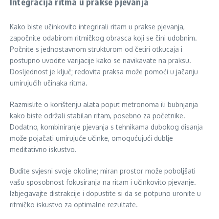
Integracija ritma u prakse pjevanja
Kako biste učinkovito integrirali ritam u prakse pjevanja,
započnite odabirom ritmičkog obrasca koji se čini udobnim.
Počnite s jednostavnom strukturom od četiri otkucaja i
postupno uvodite varijacije kako se navikavate na praksu.
Dosljednost je ključ; redovita praksa može pomoći u jačanju
umirujućih učinaka ritma.
Razmislite o korištenju alata poput metronoma ili bubnjanja
kako biste održali stabilan ritam, posebno za početnike.
Dodatno, kombiniranje pjevanja s tehnikama dubokog disanja
može pojačati umirujuće učinke, omogućujući dublje
meditativno iskustvo.
Budite svjesni svoje okoline; miran prostor može poboljšati
vašu sposobnost fokusiranja na ritam i učinkovito pjevanje.
Izbjegavajte distrakcije i dopustite si da se potpuno uronite u
ritmičko iskustvo za optimalne rezultate.