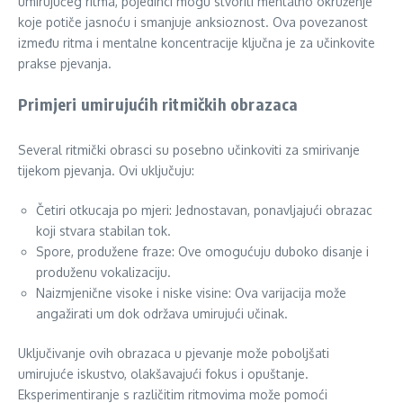
umirujućeg ritma, pojedinci mogu stvoriti mentalno okruženje
koje potiče jasnoću i smanjuje anksioznost. Ova povezanost
između ritma i mentalne koncentracije ključna je za učinkovite
prakse pjevanja.
Primjeri umirujućih ritmičkih obrazaca
Several ritmički obrasci su posebno učinkoviti za smirivanje
tijekom pjevanja. Ovi uključuju:
Četiri otkucaja po mjeri: Jednostavan, ponavljajući obrazac
koji stvara stabilan tok.
Spore, produžene fraze: Ove omogućuju duboko disanje i
produženu vokalizaciju.
Naizmjenične visoke i niske visine: Ova varijacija može
angažirati um dok održava umirujući učinak.
Uključivanje ovih obrazaca u pjevanje može poboljšati
umirujuće iskustvo, olakšavajući fokus i opuštanje.
Eksperimentiranje s različitim ritmovima može pomoći