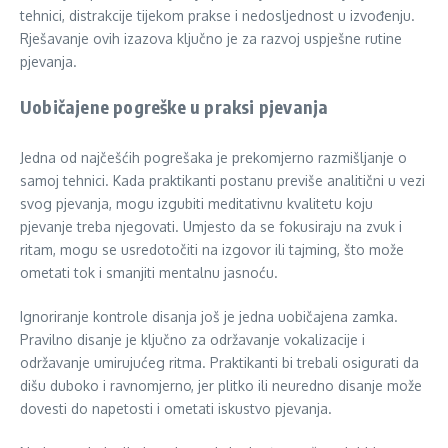
tehnici, distrakcije tijekom prakse i nedosljednost u izvođenju.
Rješavanje ovih izazova ključno je za razvoj uspješne rutine
pjevanja.
Uobičajene pogreške u praksi pjevanja
Jedna od najčešćih pogrešaka je prekomjerno razmišljanje o
samoj tehnici. Kada praktikanti postanu previše analitični u vezi
svog pjevanja, mogu izgubiti meditativnu kvalitetu koju
pjevanje treba njegovati. Umjesto da se fokusiraju na zvuk i
ritam, mogu se usredotočiti na izgovor ili tajming, što može
ometati tok i smanjiti mentalnu jasnoću.
Ignoriranje kontrole disanja još je jedna uobičajena zamka.
Pravilno disanje je ključno za održavanje vokalizacije i
održavanje umirujućeg ritma. Praktikanti bi trebali osigurati da
dišu duboko i ravnomjerno, jer plitko ili neuredno disanje može
dovesti do napetosti i ometati iskustvo pjevanja.